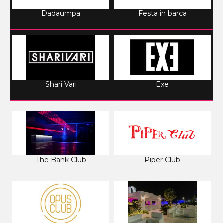
Dadaumpa
Festa in barca
Shari Vari
Exe
The Bank Club
Piper Club