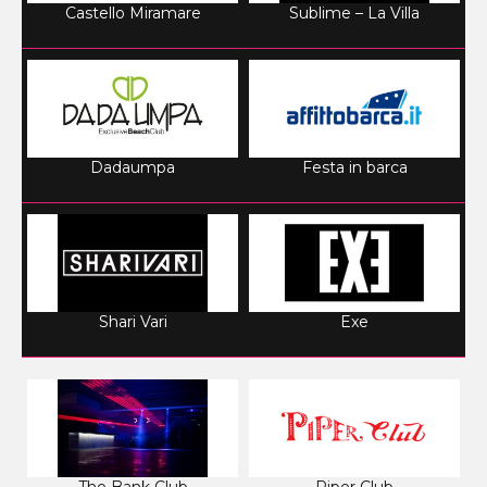
Castello Miramare
Sublime – La Villa
Dadaumpa
Festa in barca
Shari Vari
Exe