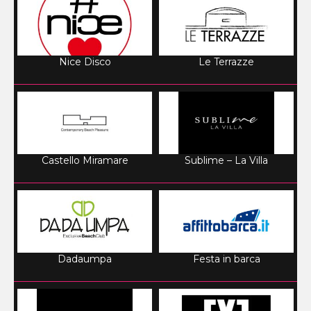
Nice Disco
Le Terrazze
Castello Miramare
Sublime – La Villa
Dadaumpa
Festa in barca