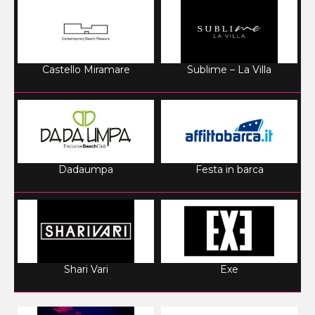
Castello Miramare
Sublime – La Villa
Dadaumpa
Festa in barca
Shari Vari
Exe